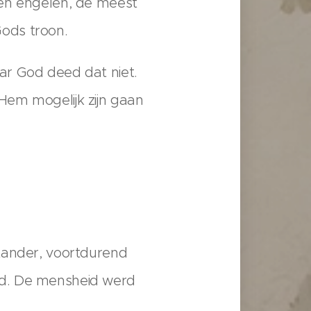
pen engelen, de meest
 Gods troon.
ar God deed dat niet.
Hem mogelijk zijn gaan
stander, voortdurend
od. De mensheid werd