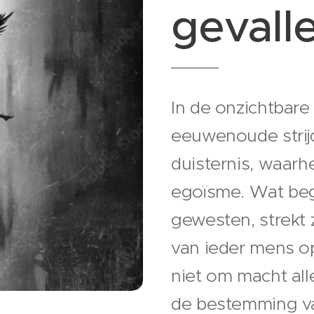
gevall
In de onzichtbar
eeuwenoude strijd:
duisternis, waarhe
egoïsme. Wat be
gewesten, strekt z
van ieder mens op
niet om macht all
de bestemming v