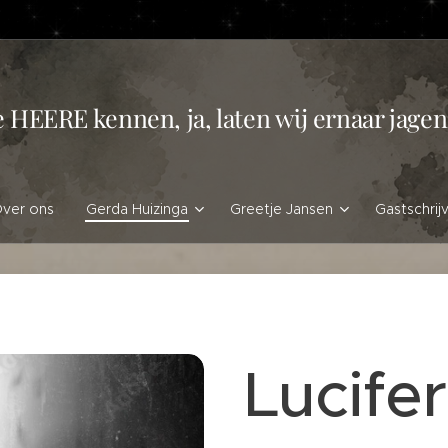
e HEERE kennen, ja, laten wij ernaar jag
ver ons
Gerda Huizinga
Greetje Jansen
Gastschrij
Lucife