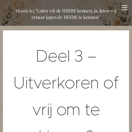
Hosea 6:3 "Laten wij de HEERE kennen, ja, laten wij
ernaar jagen de HEERE te kennen!"
Deel 3 –
Uitverkoren of
vrij om te