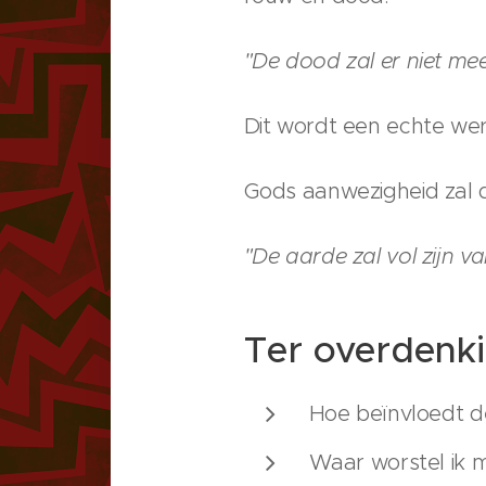
"De dood zal er niet mee
Dit wordt een echte werk
Gods aanwezigheid zal d
"De aarde zal vol zijn 
Ter overdenk
Hoe beïnvloedt d
Waar worstel ik m