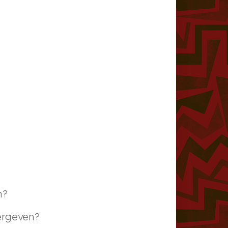
n?
vergeven?