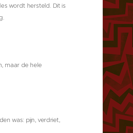
s wordt hersteld. Dit is
g.
en, maar de hele
n was: pijn, verdriet,