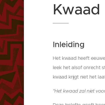
Kwaad
Inleiding
Het kwaad heeft eeuwen
leek het alsof onrecht s
kwaad krijgt niet het la
"Het kwaad zal niet vo
Deze belofte geeft hoop