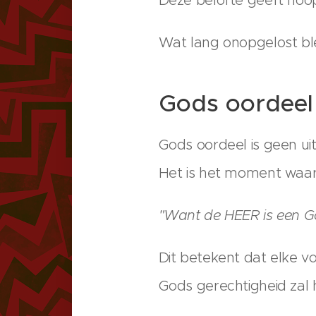
Wat lang onopgelost ble
Gods oordeel 
Gods oordeel is geen ui
Het is het moment waar
"Want de HEER is een G
Dit betekent dat elke vo
Gods gerechtigheid zal h