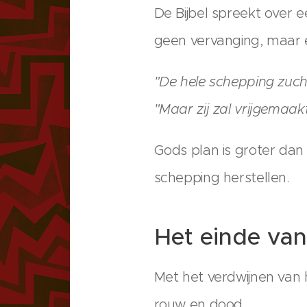
De Bijbel spreekt over e
geen vervanging, maar e
"De hele schepping zucht
"Maar zij zal vrijgemaa
Gods plan is groter dan
schepping herstellen.
Het einde van 
Met het verdwijnen van 
rouw en dood.