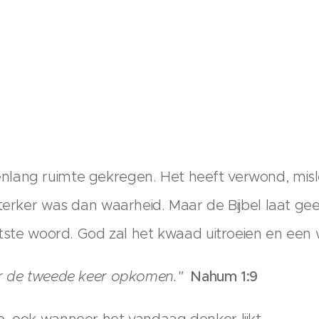
lang ruimte gekregen. Het heeft verwond, misl
terker was dan waarheid. Maar de Bijbel laat gee
atste woord. God zal het kwaad uitroeien en een 
or de tweede keer opkomen."
Nahum 1:9
, ook wanneer het vandaag donker lijkt.