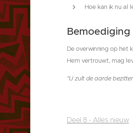
Hoe kan ik nu al l
Bemoediging
De overwinning op het kw
Hem vertrouwt, mag lev
"U zult de aarde bezitt
Deel 8 - Alles nieuw