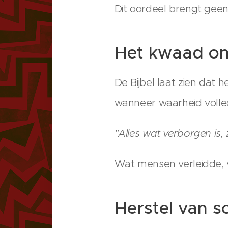
Dit oordeel brengt geen
Het kwaad o
De Bijbel laat zien dat 
wanneer waarheid volled
"Alles wat verborgen is
Wat mensen verleidde, v
Herstel van s