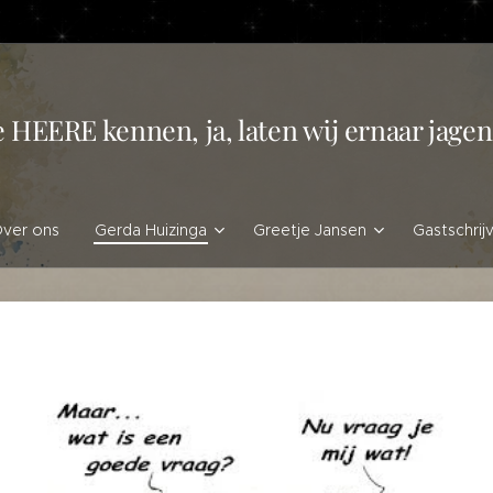
e HEERE kennen, ja, laten wij ernaar jag
ver ons
Gerda Huizinga
Greetje Jansen
Gastschrij