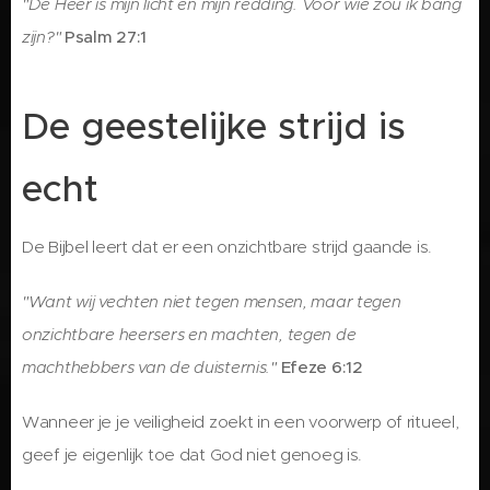
"De Heer is mijn licht en mijn redding. Voor wie zou ik bang
zijn?"
Psalm 27:1
De geestelijke strijd is
echt
De Bijbel leert dat er een onzichtbare strijd gaande is.
"Want wij vechten niet tegen mensen, maar tegen
onzichtbare heersers en machten, tegen de
machthebbers van de duisternis."
Efeze 6:12
Wanneer je je veiligheid zoekt in een voorwerp of ritueel,
geef je eigenlijk toe dat God niet genoeg is.