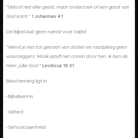
"Geloof niet elke geest, maar onderzoek of een geest van
God komt."
1 Johannes 4:1
De Bijbel laat geen ruimte voor twijfel.
"Wend je niet tot geesten van doden en raadpleeg geen
waarzeggers. Maak jezelf niet onrein door hen. Ik ben de
Heer, jullie God."
Leviticus 19:31
Bescherming ligt in:
-Bijbelkennis
-Gebed
-Gehoorzaamheid