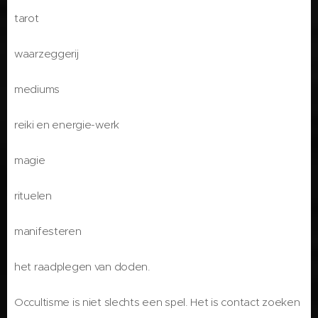
tarot
waarzeggerij
mediums
reiki en energie-werk
magie
rituelen
manifesteren
het raadplegen van doden.
Occultisme is niet slechts een spel. Het is contact zoeken