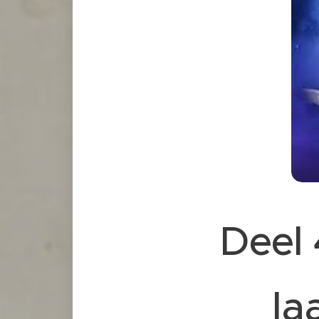
Deel 
la