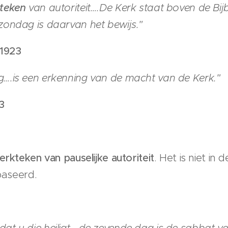
teken
van autoriteit….De Kerk staat boven de Bij
ondag is daarvan het bewijs."
 1923
….is een erkenning van de macht van de Kerk."
3
erkteken van pauselijke autoriteit
. Het is niet in
ebaseerd.
t u die heiligt….de zevende dag is de sabbat v