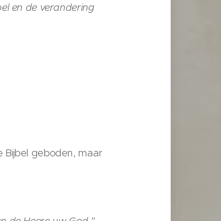
bel en de verandering
 de Bijbel geboden, maar
an de Heere uw God."