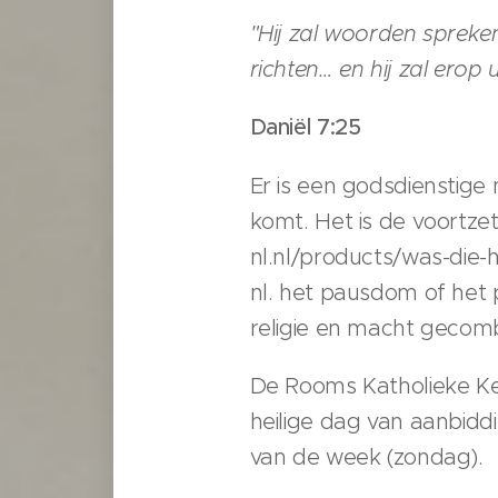
"Hij zal woorden spreken
richten… en hij zal erop u
Daniël 7:25
Er is een godsdienstige 
komt. Het is de voortzet
nl.nl/products/was-die-
nl. het pausdom of het 
religie en macht gecomb
De Rooms Katholieke Kerk 
heilige dag van aanbid
van de week (zondag).