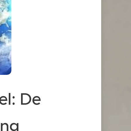
el: De
ing