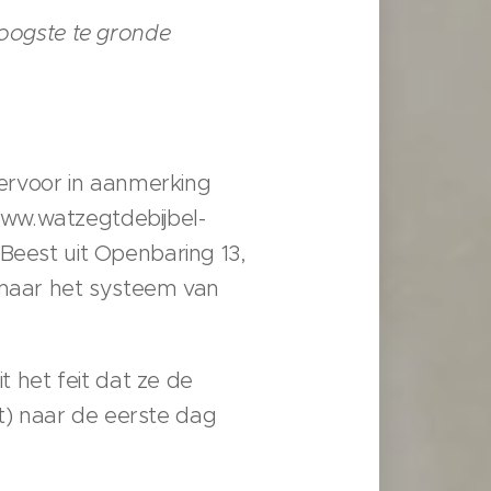
hoogste te gronde
iervoor in aanmerking
/www.watzegtdebijbel-
Beest uit Openbaring 13,
, maar het systeem van
t het feit dat ze de
t) naar de eerste dag