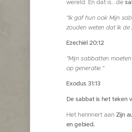
wereld. En dat is….de
sa
"Ik gaf hun ook Mijn sab
zouden weten dat Ik de H
Ezechiël 20:12
"Mijn sabbatten moeten j
op generatie."
Exodus 31:13
De sabbat is het teken
Het herinnert aan
Zijn a
en gebied.