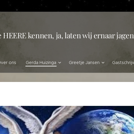
e HEERE kennen, ja, laten wij ernaar jag
ver ons
Gerda Huizinga
Greetje Jansen
Gastschrij