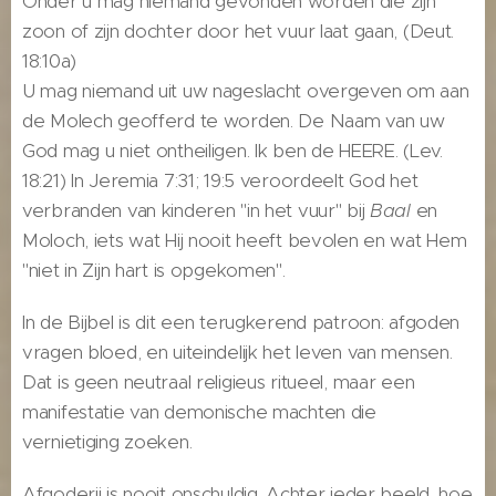
Onder u mag niemand gevonden worden die zijn
zoon of zijn dochter door het vuur laat gaan, (Deut.
18:10a)
U mag niemand uit uw nageslacht overgeven om aan
de Molech geofferd te worden. De Naam van uw
God mag u niet ontheiligen. Ik ben de HEERE. (Lev.
18:21) In Jeremia 7:31; 19:5 veroordeelt God het
verbranden van kinderen "in het vuur" bij
Baal
en
Moloch, iets wat Hij nooit heeft bevolen en wat Hem
"niet in Zijn hart is opgekomen".
In de Bijbel is dit een terugkerend patroon: afgoden
vragen bloed, en uiteindelijk het
leven van mensen.
Dat is geen neutraal religieus ritueel, maar een
manifestatie van demonische machten die
vernietiging zoeken.
Afgoderij is nooit onschuldig. Achter ieder beeld, hoe