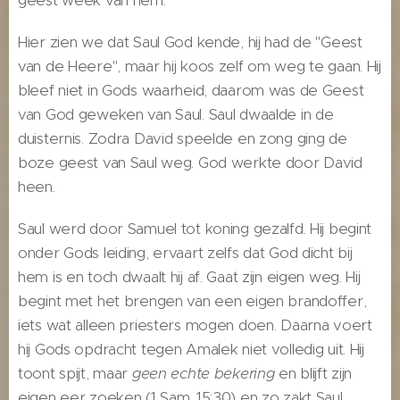
geest week van hem."
Hier zien we dat Saul God kende, hij had de "Geest
van de Heere", maar hij koos zelf om weg te gaan. Hij
bleef niet in Gods waarheid, daarom was de Geest
van God geweken van Saul. Saul dwaalde in de
duisternis. Zodra David speelde en zong ging de
boze geest van Saul weg. God werkte door David
heen.
Saul werd door Samuel tot koning gezalfd. Hij begint
onder Gods leiding, ervaart zelfs dat God dicht bij
hem is en toch dwaalt hij af. Gaat zijn eigen weg. Hij
begint met het brengen van een eigen brandoffer,
iets wat alleen priesters mogen doen. Daarna voert
hij Gods opdracht tegen Amalek niet volledig uit. Hij
toont spijt, maar
geen echte bekering
en blijft zijn
eigen eer zoeken (1 Sam. 15:30) en zo zakt Saul