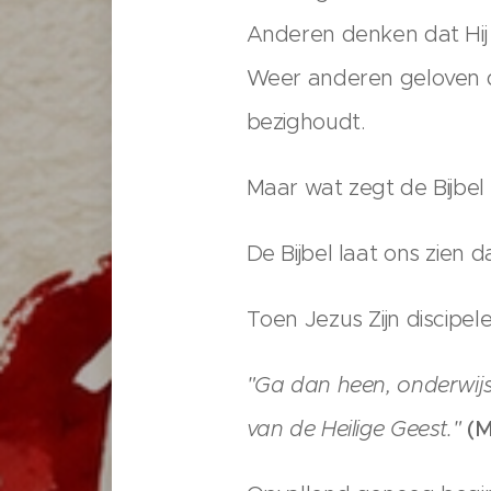
Anderen denken dat Hij v
Weer anderen geloven da
bezighoudt.
Maar wat zegt de Bijbel e
De Bijbel laat ons zien d
Toen Jezus Zijn discipel
"Ga dan heen, onderwij
van de Heilige Geest."
(M