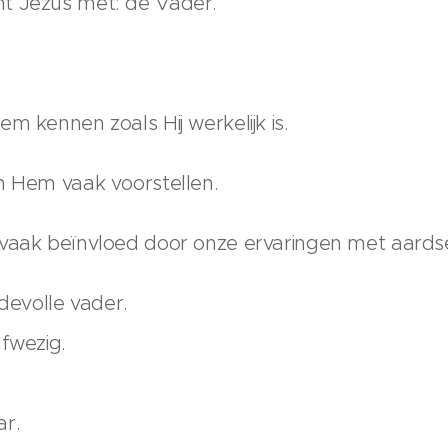
t Jezus met: de Vader.
m kennen zoals Hij werkelijk is.
n Hem vaak voorstellen.
 vaak beïnvloed door onze ervaringen met aards
fdevolle vader.
afwezig.
ar.