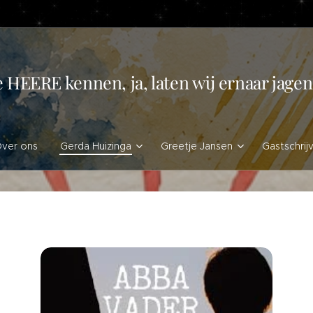
e HEERE kennen, ja, laten wij ernaar jag
ver ons
Gerda Huizinga
Greetje Jansen
Gastschrij