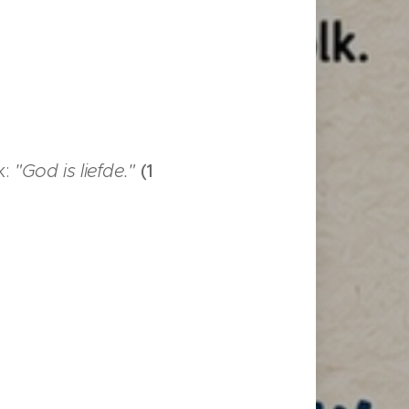
k:
"God is liefde."
(1