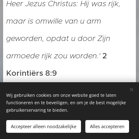
Heer Jezus Christus: Hij was rijk,
maar is omwille van u arm
geworden, opdat u door Zijn
armoede rijk zou worden.'
2
Korintiërs 8:9
Ter overdenking
Wij gebruiken cookies om onze website goed te laten
functioneren en te beveiligen, en om je de best mogelijke
gebruikerservaring te bieden.
Wat raakt je het meest in
Accepteer alleen noodzakelijke
Alles accepteren
Jezus' keuze om mens te