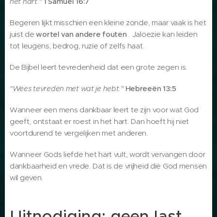
het hart."
1 Samuel 16:7
Begeren lijkt misschien een kleine zonde, maar vaak is het
juist de
wortel van andere fouten
. Jaloezie kan leiden
tot leugens, bedrog, ruzie of zelfs haat.
De Bijbel leert tevredenheid dat een grote zegen is.
"Wees tevreden met wat je hebt."
Hebreeën 13:5
Wanneer een mens dankbaar leert te zijn voor wat God
geeft, ontstaat er roest in het hart. Dan hoeft hij niet
voortdurend te vergelijken met anderen.
Wanneer Gods liefde het hart vult, wordt vervangen door
dankbaarheid en vrede. Dat is de vrijheid die God mensen
wil geven.
Uitnodiging: geen last