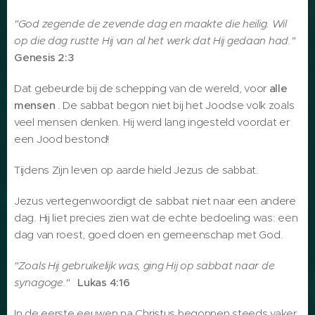
"God zegende de zevende dag en maakte die heilig. Wil
op die dag rustte Hij van al het werk dat Hij gedaan had."
Genesis 2:3
Dat gebeurde bij de schepping van de wereld, voor
alle
mensen
. De sabbat begon niet bij het Joodse volk zoals
veel mensen denken. Hij werd lang ingesteld voordat er
een Jood bestond!
Tijdens Zijn leven op aarde hield Jezus de sabbat.
Jezus vertegenwoordigt de sabbat niet naar een andere
dag. Hij liet precies zien wat de echte bedoeling was: een
dag van roest, goed doen en gemeenschap met God.
"Zoals Hij gebruikelijk was, ging Hij op sabbat naar de
synagoge."
Lukas 4:16
In de eerste eeuwen na Christus begonnen steeds vaker