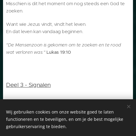
Misschien is dit het moment om nog steeds een God te
zoeken.
Want wie Jezus vindt, vindt het leven.
En dat leven kan vandaag beginnen.
"De Mensenzoon is gekomen om te zoeken en te rood
wat verloren was."
Lukas 19:10
Deel 3 - Signalen
Wij gebruiken cookies om onze website goed te laten
functioneren en te beveiligen, en om je de best mogelijke
Startpagina
-
Gerda Huizinga
-
Greetje Jansen
-
gebruikerservaring te bieden.