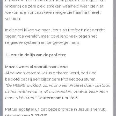
vinger bij de zere plek, spreken waarheid waar die niet
welkom is en ontmaskeren religie die haar hart heeft
verloren.
In dit deel kijken we naar Jezus als Profeet: niet gericht
tegen "de wereld", maar opvallend vaak tegen het
religieuze systeem en de gelovige mens.
1. Jezus in de lijn van de profeten
Mozes wees al vooruit naar Jezus
Al eeuwen voordat Jezus geboren werd, had God
beloofd dat Hij een bijzondere Profeet zou sturen.
"De HEERE, uw God, zal voor u een Profeet doen opstaan
uit het midden van u, uit uw broeders, zoals ik. Naar Hem
moet u luisteren."
Deuteronomium 18:15
Petrus legt later uit dat deze profetie in Jezus is vervuld
(
Handelingen 3:22-23)
.