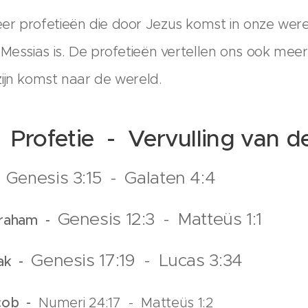
r profetieën die door Jezus komst in onze wereld
Messias is. De profetieën vertellen ons ook meer 
ijn komst naar de wereld.
-
Profetie -
Vervulling van d
esis 3:15 - Galaten 4:4
Gen
-
Genesis 12:3 - Matteüs 1:1
braham -
Genesis 17:19 - Lucas 3:34
aak -
acob -
Numeri 24:17 -
Matteüs 1:2