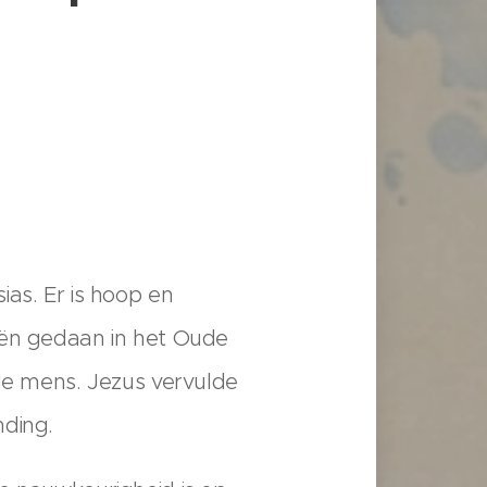
ias. Er is hoop en
eën gedaan in het Oude
 de mens. Jezus vervulde
nding.