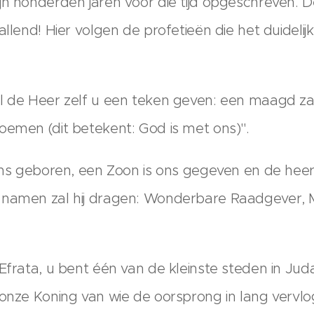
jn honderden jaren voor die tijd opgeschreven. 
allend! Hier volgen de profetieën die het duidelij
 de Heer zelf u een teken geven: een maagd zal e
oemen (dit betekent: God is met ons)".
ons geboren, een Zoon is ons gegeven en de heers
 namen zal hij dragen: Wonderbare Raadgever, 
Efrata, u bent één van de kleinste steden in Jud
onze Koning van wie de oorsprong in lang vervloge