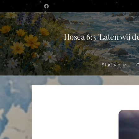
Hosea 6:3 "Laten wij d
Startpagina
O