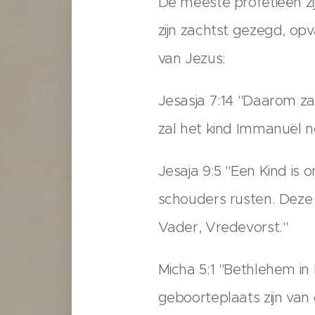
De meeste profetieën zi
zijn zachtst gezegd, opv
van Jezus:
Jesasja 7:14 "Daarom zal
zal het kind Immanuël n
Jesaja 9:5 "Een Kind is 
schouders rusten. Deze
Vader, Vredevorst."
Micha 5:1 "Bethlehem in 
geboorteplaats zijn van 