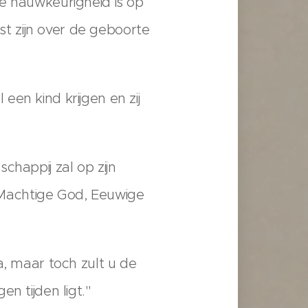
De nauwkeurigheid is op
kst zijn over de geboorte
en kind krijgen en zij
chappij zal op zijn
Machtige God, Eeuwige
a, maar toch zult u de
n tijden ligt."