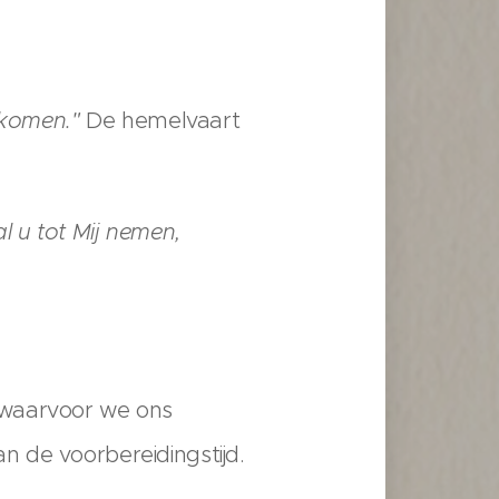
ugkomen."
De hemelvaart
l u tot Mij nemen,
 waarvoor we ons
 de voorbereidingstijd.