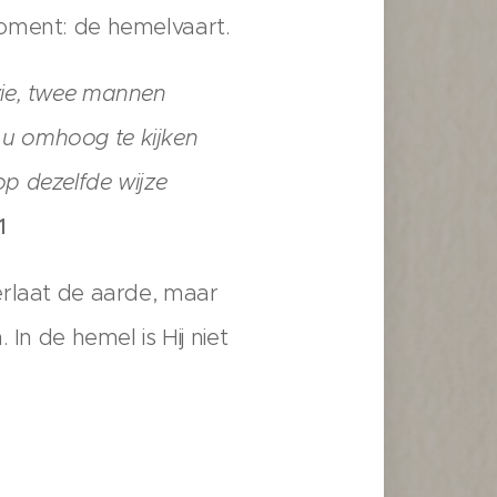
moment: de hemelvaart.
 zie, twee mannen
t u omhoog te kijken
p dezelfde wijze
1
erlaat de aarde, maar
In de hemel is Hij niet