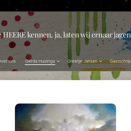
e HEERE kennen, ja, laten wij ernaar jag
ver ons
Gerda Huizinga
Greetje Jansen
Gastschrij