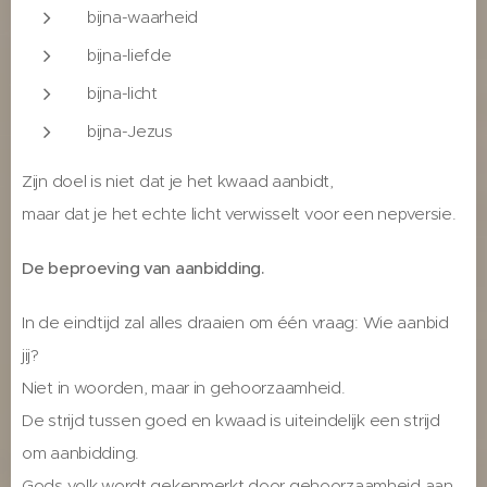
bijna-waarheid
bijna-liefde
bijna-licht
bijna-Jezus
Zijn doel is niet dat je het kwaad aanbidt,
maar dat je het echte licht verwisselt voor een nepversie.
De beproeving van aanbidding.
In de eindtijd zal alles draaien om één vraag: Wie aanbid
jij?
Niet in woorden, maar in gehoorzaamheid.
De strijd tussen goed en kwaad is uiteindelijk een strijd
om aanbidding.
Gods volk wordt gekenmerkt door gehoorzaamheid aan