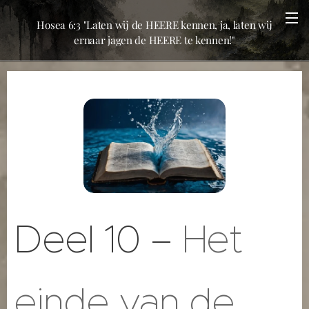
Hosea 6:3 "Laten wij de HEERE kennen, ja, laten wij
ernaar jagen de HEERE te kennen!"
Deel 10 –
Het
einde van de