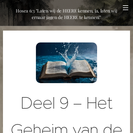
Hosea 6:3 "Laten wij de HEERE kennen, ja, laten wij
ernaar jagen de HEERE te kennen!"
Deel 9 – Het
Geheim van de