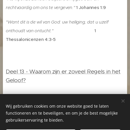
rechtvaardig om ons te vergeven."
1 Johannes 1:9
"Want dit is de wil van God: uw heiliging, dat u uzelf
onthoudt van ontucht."
1
Thessalonicenzen 4:3-5
Deel 13 - Waarom zijn er zoveel Regels in het
Geloof?
Wij gebruiken cookies om onze website goed te laten
functioneren en te beveiligen, en om je de best mogelijke
Startpagina
-
Gerda Huizinga
-
Greetje Jansen
-
gebruikerservaring te bieden.