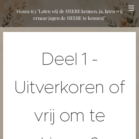
Hosea 6:3 "Laten wij de HEERE kennen, ja, laten wij
ernaar jagen de HEERE te kennen!"
Deel 1 -
Uitverkoren of
vrij om te