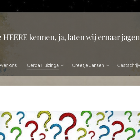
e HEERE kennen, ja, laten wij ernaar jag
ver ons
Gerda Huizinga
Greetje Jansen
Gastschrij