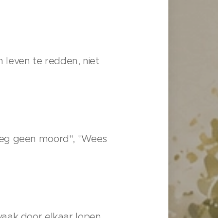
m leven te redden, niet
leeg geen moord", "Wees
vaak door elkaar lopen.