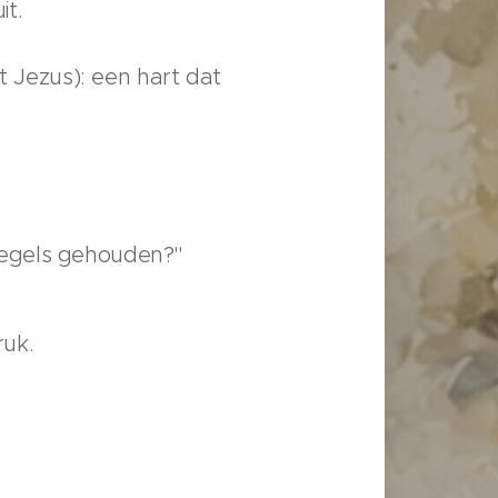
it.
t Jezus): een hart dat
n regels gehouden?"
ruk.