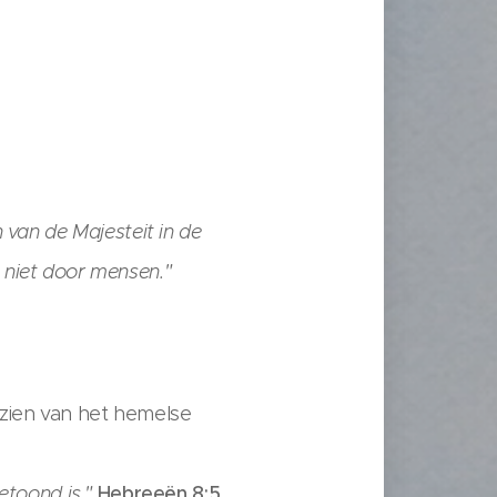
 van de Majesteit in de
n niet door mensen."
 zien van het hemelse
etoond is."
Hebreeën 8:5