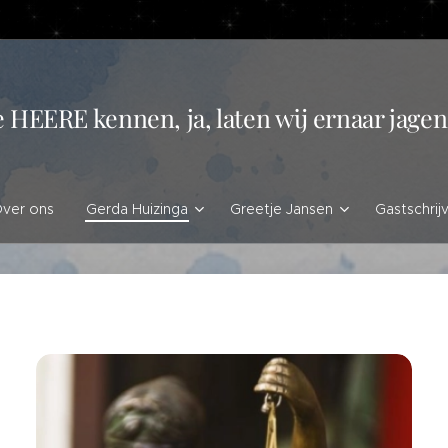
e HEERE kennen, ja, laten wij ernaar jag
ver ons
Gerda Huizinga
Greetje Jansen
Gastschrij