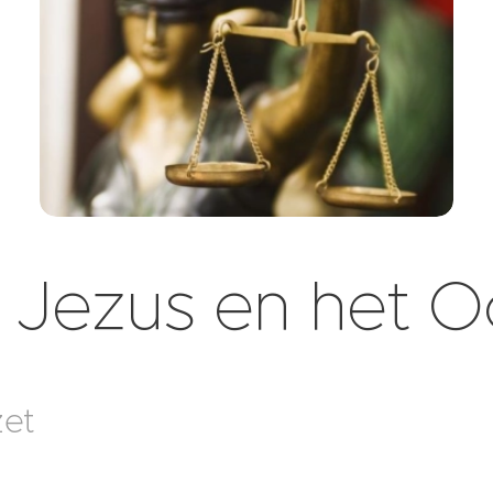
- Jezus en het O
zet