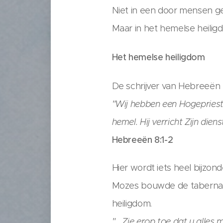
Niet in een door mensen g
Maar in het hemelse heiligd
Het hemelse heiligdom
De schrijver van Hebreeën 
"Wij hebben een Hogeprieste
hemel. Hij verricht Zijn die
Hebreeën 8:1-2
Hier wordt iets heel bijzon
Mozes bouwde de tabernakel
heiligdom.
"….Zie erop toe dat u alles