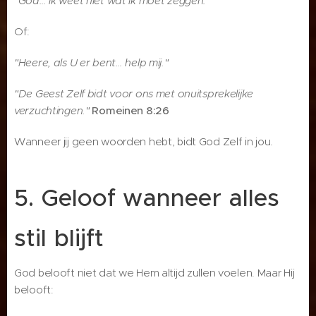
"God… ik weet niet wat ik moet zeggen."
Of:
"Heere, als U er bent… help mij."
"De Geest Zelf bidt voor ons met onuitsprekelijke
verzuchtingen."
Romeinen 8:26
Wanneer jij geen woorden hebt, bidt God Zelf in jou.
5. Geloof wanneer alles
stil blijft
God belooft niet dat we Hem altijd zullen voelen. Maar Hij
belooft: