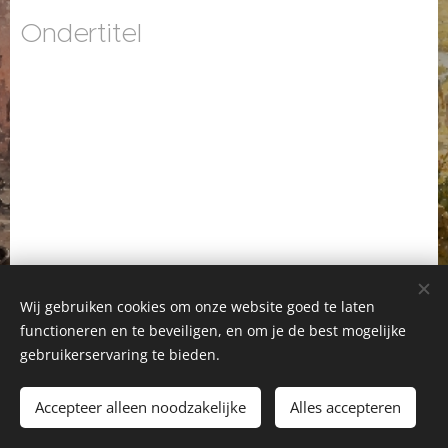
Ondertitel
Wij gebruiken cookies om onze website goed te laten
functioneren en te beveiligen, en om je de best mogelijke
Startpagina
-
Gerda Huizinga
-
Greetje Jansen
-
gebruikerservaring te bieden.
Facebook Gerda Huizinga
-
Facebook Greetje Jansen
Accepteer alleen noodzakelijke
Alles accepteren
Cookies