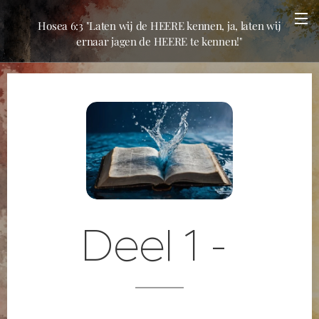
Hosea 6:3 "Laten wij de HEERE kennen, ja, laten wij
ernaar jagen de HEERE te kennen!"
Deel 1 -