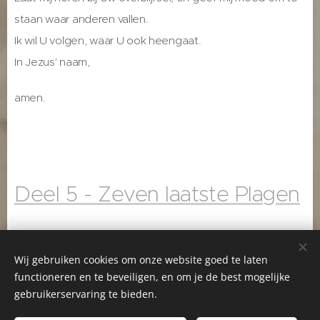
staan waar anderen vallen.
Ik wil U volgen, waar U ook heengaat.
In Jezus' naam,
amen.
Deel 5 - Zeven laatste Plagen
Wij gebruiken cookies om onze website goed te laten
functioneren en te beveiligen, en om je de best mogelijke
Startpagina
-
Gerda Huizinga
-
Greetje Jansen
-
gebruikerservaring te bieden.
Facebook Gerda Huizinga
-
Facebook Greetje Jansen