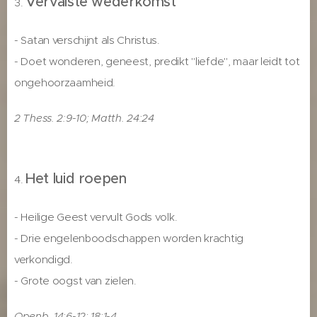
Vervalste wederkomst
3.
- Satan verschijnt als Christus.
- Doet wonderen, geneest, predikt "liefde", maar leidt tot
ongehoorzaamheid.
2 Thess. 2:9-10; Matth. 24:24
Het luid roepen
4.
- Heilige Geest vervult Gods volk.
- Drie engelenboodschappen worden krachtig
verkondigd.
- Grote oogst van zielen.
Openb. 14:6-12; 18:1-4