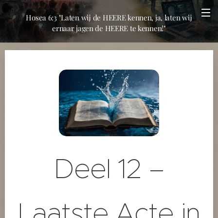
Hosea 6:3 "Laten wij de HEERE kennen, ja, laten wij
ernaar jagen de HEERE te kennen!"
Deel 12 –
Laatste Acte in