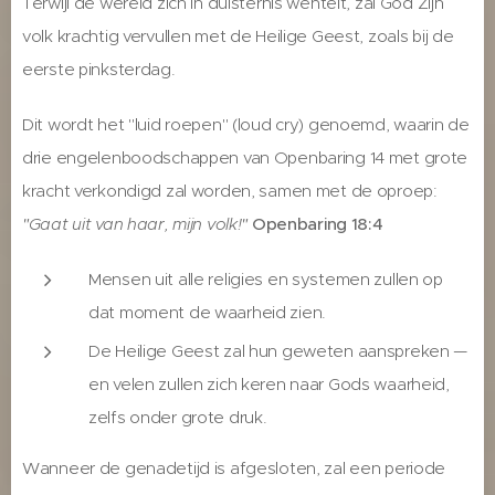
Terwijl de wereld zich in duisternis wentelt, zal God Zijn
volk krachtig vervullen met de Heilige Geest, zoals bij de
eerste pinksterdag.
Dit wordt het "luid roepen" (loud cry) genoemd, waarin de
drie engelenboodschappen van Openbaring 14 met grote
kracht verkondigd zal worden, samen met de oproep:
"Gaat uit van haar, mijn volk!"
Openbaring 18:4
Mensen uit alle religies en systemen zullen op
dat moment de waarheid zien.
De Heilige Geest zal hun geweten aanspreken —
en velen zullen zich keren naar Gods waarheid,
zelfs onder grote druk.
Wanneer de genadetijd is afgesloten, zal een periode