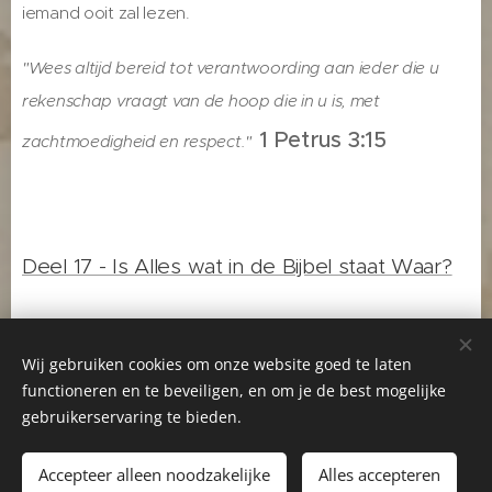
iemand ooit zal lezen.
"Wees altijd bereid tot verantwoording aan ieder die u
rekenschap vraagt van de hoop die in u is, met
1 Petrus 3:15
zachtmoedigheid en respect."
Deel 17 - Is Alles wat in de Bijbel staat Waar?
Wij gebruiken cookies om onze website goed te laten
functioneren en te beveiligen, en om je de best mogelijke
Startpagina
-
Gerda Huizinga
-
Greetje Jansen
-
gebruikerservaring te bieden.
Facebook Gerda Huizinga
-
Facebook Greetje Jansen
Accepteer alleen noodzakelijke
Alles accepteren
Cookies