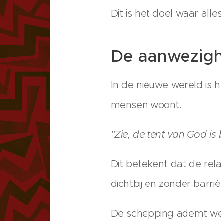
Dit is het doel waar all
De aanwezigh
In de nieuwe wereld is h
mensen woont.
"Zie, de tent van God is
Dit betekent dat de rela
dichtbij en zonder barriè
De schepping ademt weer