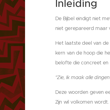
Inleiding
De Bijbel eindigt niet 
niet gerepareerd maar v
Het laatste deel van de
kern van de hoop die het
belofte die concreet en p
"Zie, Ik maak alle dinge
Deze woorden geven een 
Zijn wil volkomen wordt.