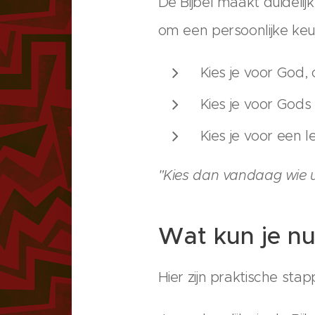
De Bijbel maakt duideli
om een persoonlijke keu
Kies je voor God, 
Kies je voor Gods
Kies je voor een l
"Kies dan vandaag wie u
Wat kun je n
Hier zijn praktische sta