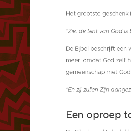
Het grootste geschenk i
"Zie, de tent van God is
De Bijbel beschrijft een
meer, omdat God zelf he
gemeenschap met God
"En zij zullen Zijn aang
Een oproep to