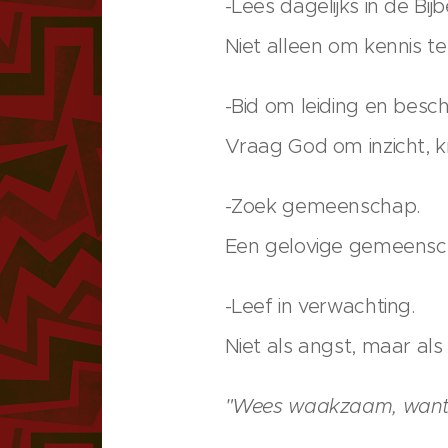
-Lees dagelijks in de Bijb
Niet alleen om kennis t
-Bid om leiding en besc
Vraag God om inzicht, k
-Zoek gemeenschap.
Een gelovige gemeensc
-Leef in verwachting.
Niet als angst, maar als
"Wees waakzaam, want 