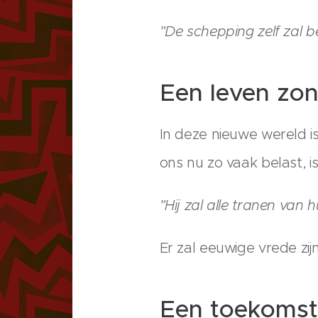
"De schepping zelf zal b
Een leven zon
In deze nieuwe wereld i
ons nu zo vaak belast, i
"Hij zal alle tranen van
Er zal eeuwige vrede zi
Een toekomst 