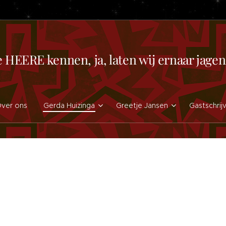
e HEERE kennen, ja, laten wij ernaar jag
ver ons
Gerda Huizinga
Greetje Jansen
Gastschrij