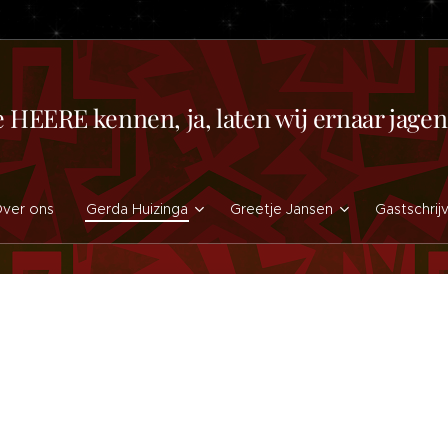
e HEERE kennen, ja, laten wij ernaar jag
ver ons
Gerda Huizinga
Greetje Jansen
Gastschrij