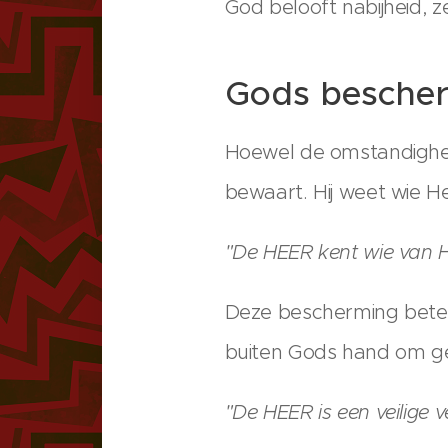
God belooft nabijheid, z
Gods besche
Hoewel de omstandighede
bewaart. Hij weet wie H
"De HEER kent wie van H
Deze bescherming beteken
buiten Gods hand om g
"De HEER is een veilige 