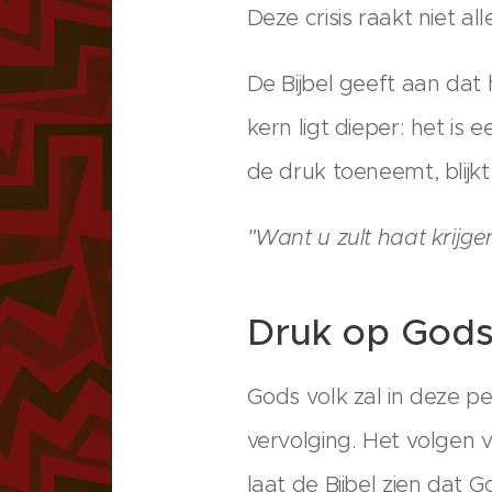
Deze crisis raakt niet 
De Bijbel geeft aan dat 
kern ligt dieper: het is
de druk toeneemt, blijk
"Want u zult haat krijg
Druk op Gods
Gods volk zal in deze 
vervolging. Het volgen
laat de Bijbel zien dat G