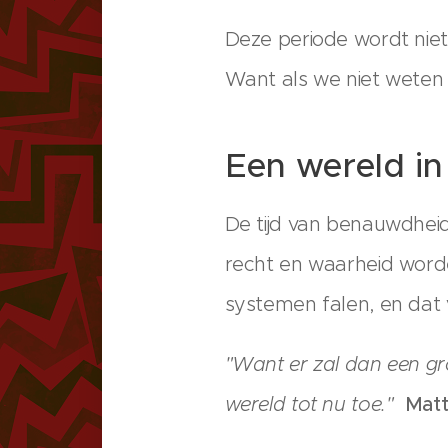
Deze periode wordt nie
Want als we niet weten
Een wereld in 
De tijd van benauwdhei
recht en waarheid word
systemen falen, en dat 
"Want er zal dan een gro
wereld tot nu toe."
Matt