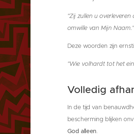
"Zij zullen u overlevere
omwille van Mijn Naam
Deze woorden zijn ernst
"Wie volhardt tot het ei
Volledig afha
In de tijd van benauwdh
bescherming blijken onv
God alleen
.