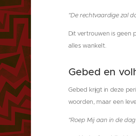
"De rechtvaardige zal do
Dit vertrouwen is geen p
alles wankelt.
Gebed en vol
Gebed krijgt in deze pe
woorden, maar een leven
"Roep Mij aan in de dag 