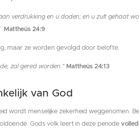
n aan verdrukking en u doden; en u zult gehaat w
."
Mattheüs 24:9
ig, maar ze worden gevolgd door belofte.
nde, zal gered worden."
Mattheüs 24:13
nkelijk van God
eid wordt menselijke zekerheid weggenomen. Bezi
oldoende. Gods volk leert in deze periode
volle