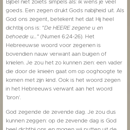
Bijbel niet zoiets simpels als: ik wens je veel
goeds. Een zegen drukt Gods nabijheid uit. Als
God ons zegent, betekent het dat Hij heel
dichtbij ons is:
"De HEERE zegene u en
behoede u..."
(Numeri 6:24-26). Het
Hebreeuwse woord voor zegenen is
bovendien nauw verwant aan buigen of
knielen. Je zou het zo kunnen zien: een vader
die door de knieën gaat om op ooghoogte te
komen met zijn kind. Ook is het woord zegen
in het Hebreeuws verwant aan het woord
'bron'.
God zegende de zevende dag. Je zou dus
kunnen zeggen: op de zevende dag is God
heel dichtbij ons en mogen wij putten uit de