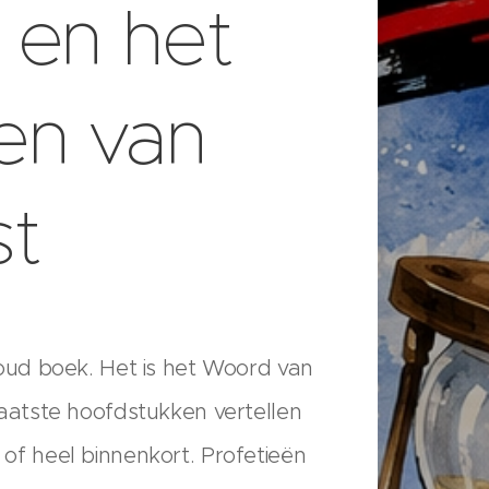
 en het
en van
st
 oud boek. Het is het Woord van
laatste hoofdstukken vertellen
of heel binnenkort. Profetieën