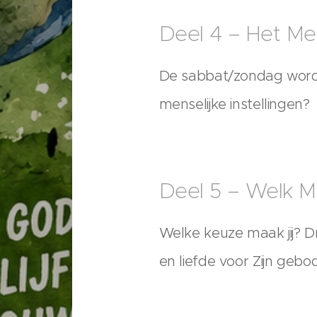
Deel 4 – Het M
De sabbat/zondag wordt
menselijke instellingen?
Deel 5 – Welk M
Welke keuze maak jij? D
en liefde voor Zijn geb