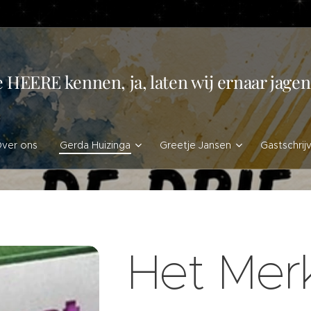
e HEERE kennen, ja, laten wij ernaar jag
ver ons
Gerda Huizinga
Greetje Jansen
Gastschrij
Het Mer