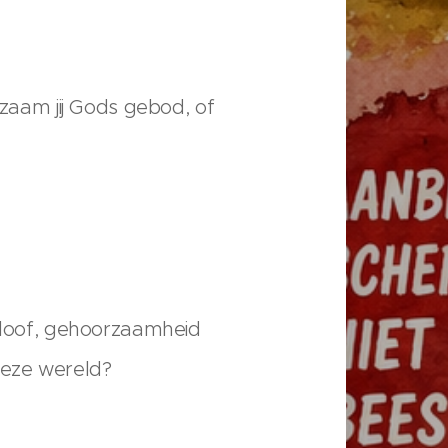
aam jij Gods gebod, of
geloof, gehoorzaamheid
deze wereld?