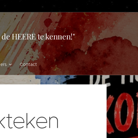
en de HEERE te kennen!"
vers
Contact
kteken